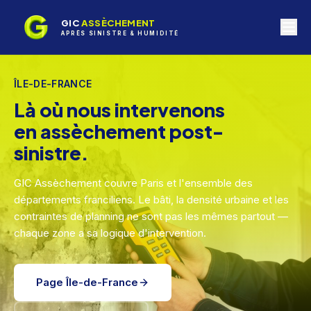
GIC
ASSÈCHEMENT
APRÈS SINISTRE & HUMIDITÉ
ÎLE-DE-FRANCE
Là où nous intervenons
en assèchement post-
sinistre.
GIC Assèchement couvre Paris et l'ensemble des
départements franciliens. Le bâti, la densité urbaine et les
contraintes de planning ne sont pas les mêmes partout —
chaque zone a sa logique d'intervention.
Page Île-de-France