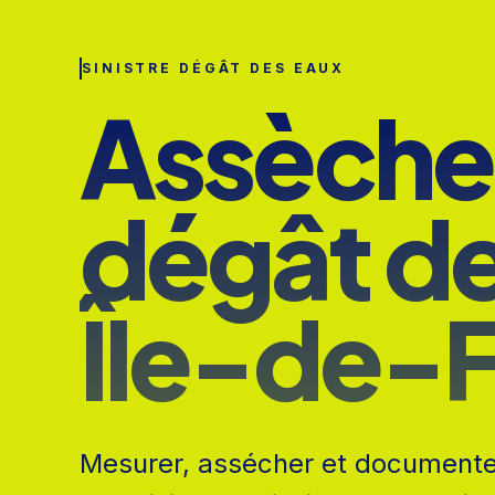
SINISTRE DÉGÂT DES EAUX
Assèche
dégât de
Île-de-
Mesurer, assécher et documenter