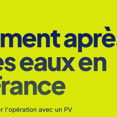
ment aprè
s eaux en
France
 l'opération avec un PV