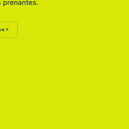
s prenantes.
uce