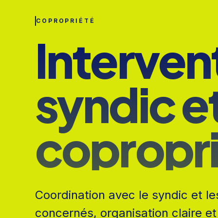
COPROPRIÉTÉ
Interven
syndic et
copropr
Coordination avec le syndic et le
concernés, organisation claire et