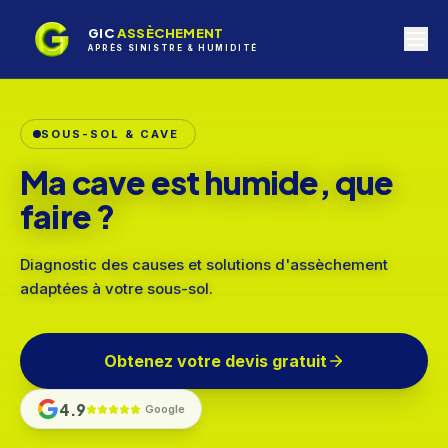
GIC
ASSÈCHEMENT
APRÈS SINISTRE & HUMIDITÉ
PIÈCE SINISTRÉE
Remise en état après
sinistre humidité
Interventions rapides pour limiter les dommages et
sécuriser votre logement.
Obtenez votre devis gratuit
4.9
Google