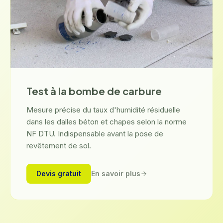
Test à la bombe de carbure
Mesure précise du taux d'humidité résiduelle
dans les dalles béton et chapes selon la norme
NF DTU. Indispensable avant la pose de
revêtement de sol.
Paris 15ᵉ
Seine-et-Marne (77)
Boulogne-Billancourt (92)
Assèchement après dégât des
Assèchement d'une cave
Séchage technique avant
Devis gratuit
En savoir plus
eaux
humide
remise en état
Mur et doublage fortement humidifiés après une
Humidité importante des murs et faible
Contrôle des murs, sol et doublages après un dégât
fuite encastrée.
renouvellement d'air.
des eaux.