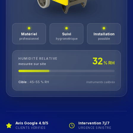
Matériel
Suivi
Installation
professionnel
hygrométrique
possible
32
HUMIDITÉ RELATIVE
% RH
mesurée sur site
Cible :
45–55 % RH
Instruments calibrés
Avis Google 4.9/5
Intervention 7j/7
CLIENTS VÉRIFIÉS
URGENCE SINISTRE