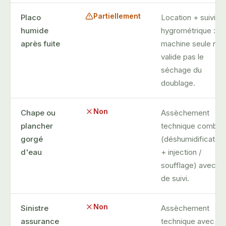
Partiellement
Placo
Location + suivi
humide
hygrométrique : la
après fuite
machine seule ne
valide pas le
séchage du
doublage.
Non
Chape ou
Assèchement
plancher
technique combin
gorgé
(déshumidificateur
d'eau
+ injection /
soufflage) avec P
de suivi.
Non
Sinistre
Assèchement
assurance
technique avec