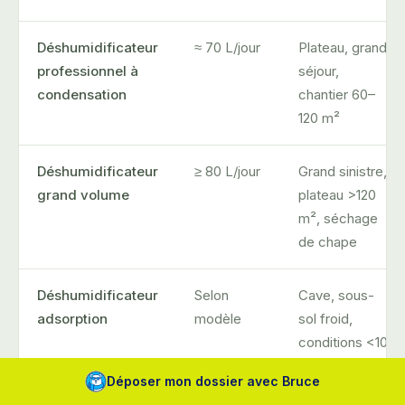
Déshumidificateur
≈ 70 L/jour
Plateau, grand
professionnel à
séjour,
condensation
chantier 60–
120 m²
Déshumidificateur
≥ 80 L/jour
Grand sinistre,
grand volume
plateau >120
m², séchage
de chape
Déshumidificateur
Selon
Cave, sous-
adsorption
modèle
sol froid,
conditions <10
°C
Déposer mon dossier avec Bruce