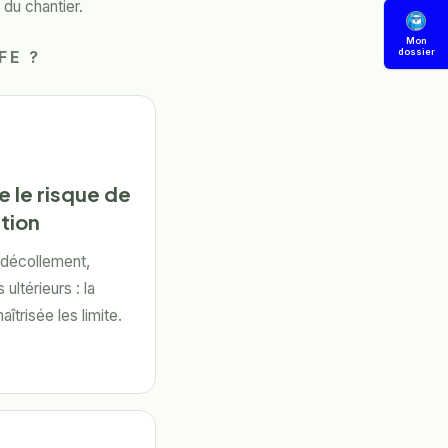
 du chantier.
Mon
dossier
FE ?
e le risque de
ation
 décollement,
ultérieurs : la
îtrisée les limite.