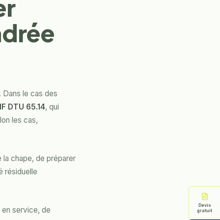
er
adrée
. Dans le cas des
F DTU 65.14
, qui
lon les cas,
 la chape, de préparer
é résiduelle
Devis
 en service, de
gratuit