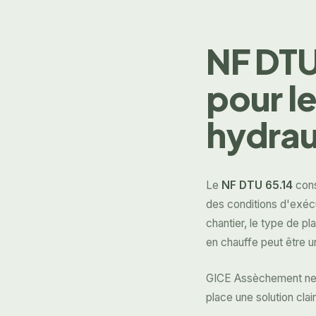
NF DTU
pour l
hydrau
Le
NF DTU 65.14
cons
des conditions d'exécu
chantier, le type de p
en chauffe peut être u
GICE Assèchement ne se
place une solution cla