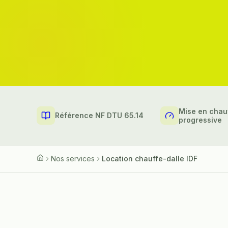
Points clés de notre offre chauffe-dalle
Mise en chau
Référence NF DTU 65.14
progressive
Nos services
Location chauffe-dalle IDF
Accueil