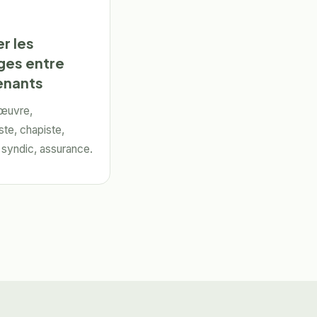
er les
ges entre
enants
'œuvre,
ste, chapiste,
, syndic, assurance.