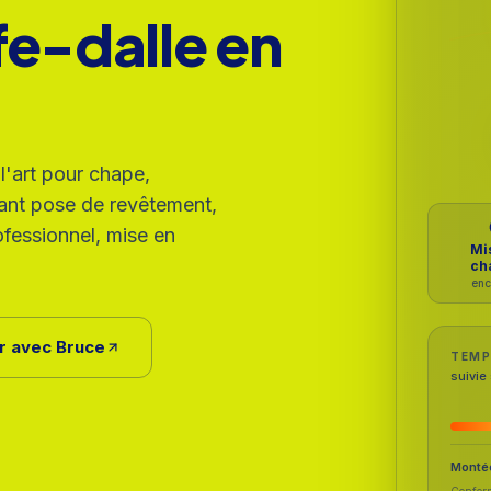
fe-dalle en
l'art pour chape,
vant pose de revêtement,
rofessionnel, mise en
Mi
ch
enc
er avec Bruce
TEMP
suivie 
Montée
Conform