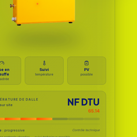
se en
Suivi
PV
auffe
température
possible
adrée
NF DTU
ÉRATURE DE DALLE
sur site
65.14
 :
progressive
Contrôle technique
e protocole chantier — suivi technique possible.