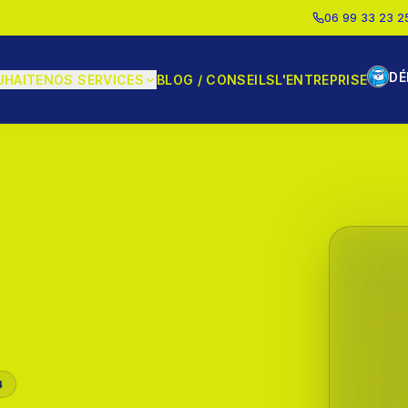
06 99 33 23 2
DÉ
UHAITE
NOS SERVICES
BLOG / CONSEILS
L'ENTREPRISE
4