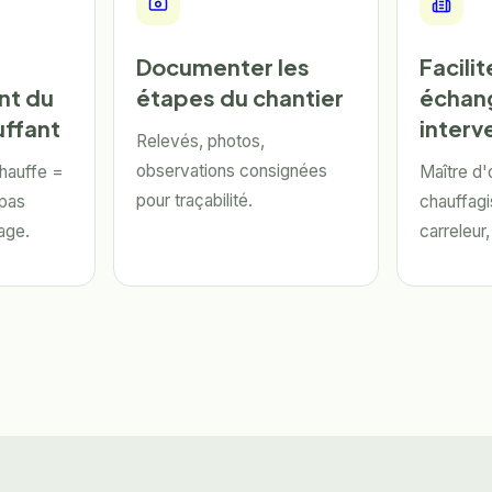
Documenter les
Facilit
t du
étapes du chantier
échan
uffant
interv
Relevés, photos,
observations consignées
hauffe =
Maître d
pour traçabilité.
 pas
chauffagi
age.
carreleur