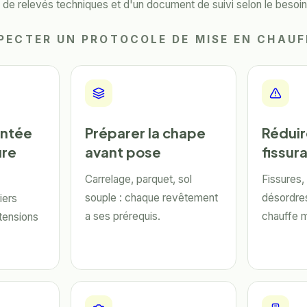
n, de relevés techniques et d'un document de suivi selon le besoin
PECTER UN PROTOCOLE DE MISE EN CHAUF
ontée
Préparer la chape
Réduir
ure
avant pose
fissur
Carrelage, parquet, sol
Fissures,
souple : chaque revêtement
désordres 
iers
a ses prérequis.
chauffe ma
 tensions