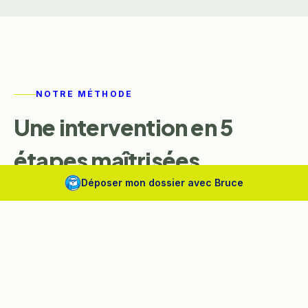
NOTRE MÉTHODE
Une intervention en 5
étapes maîtrisées
Déposer mon dossier avec Bruce
Chaque décision repose sur des mesures, du
diagnostic au PV final.
01
ÉTAPE
01
Diagnostic humidité