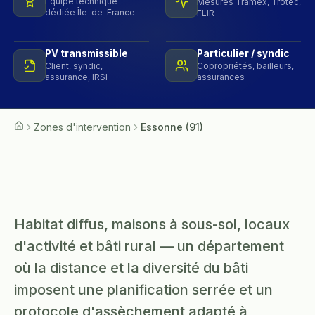
Équipe technique
Mesures Tramex, Trotec,
dédiée Île-de-France
FLIR
PV transmissible
Particulier / syndic
Client, syndic,
Copropriétés, bailleurs,
assurance, IRSI
assurances
Zones d'intervention
Essonne (91)
Accueil
Habitat diffus, maisons à sous-sol, locaux
d'activité et bâti rural — un département
où la distance et la diversité du bâti
imposent une planification serrée et un
protocole d'assèchement adapté à