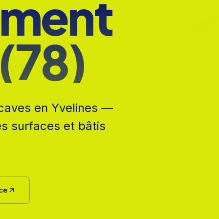
ement
 (78)
 caves en Yvelines —
 surfaces et bâtis
uce