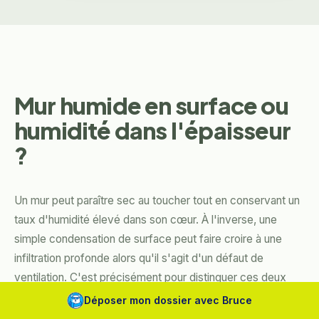
Mur humide en surface ou
humidité dans l'épaisseur
?
Un mur peut paraître sec au toucher tout en conservant un
taux d'humidité élevé dans son cœur. À l'inverse, une
simple condensation de surface peut faire croire à une
infiltration profonde alors qu'il s'agit d'un défaut de
ventilation. C'est précisément pour distinguer ces deux
situations que la mesure hygrométrique est indispensable
Déposer mon dossier avec Bruce
avant tout protocole.