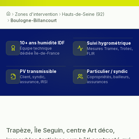
Zones d'intervention
Hauts-de-Seine (92)
Accueil
Boulogne-Billancourt
10+ ans humidité IDF
Suivi hygrométrique
Équipe technique
Mesures Tramex, Trotec,
dédiée Île-de-France
FLIR
PV transmissible
Particulier / syndic
Client, syndic,
Copropriétés, bailleurs,
assurance, IRSI
assurances
Trapèze, Île Seguin, centre Art déco,