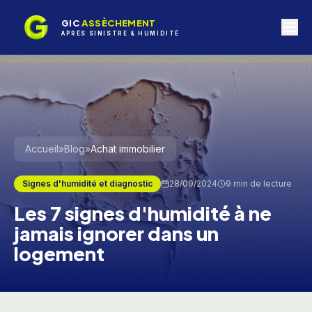
GIC
ASSÈCHEMENT
APRÈS SINISTRE & HUMIDITÉ
Accueil
»
Blog
»
Achat immobilier
Signes d'humidité et diagnostic
28/09/2024
9 min
de lecture
Les 7 signes d'humidité à ne
jamais ignorer dans un
logement