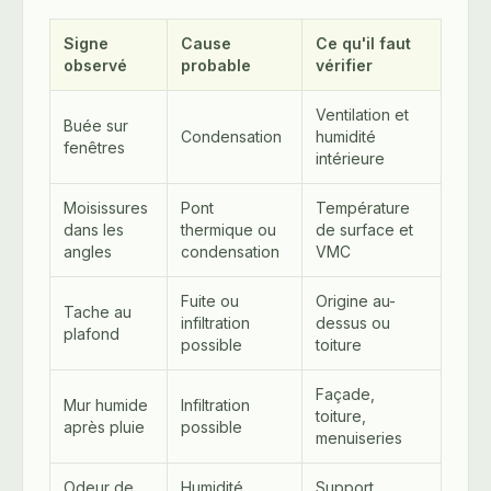
Signe
Cause
Ce qu'il faut
observé
probable
vérifier
Ventilation et
Buée sur
Condensation
humidité
fenêtres
intérieure
Moisissures
Pont
Température
dans les
thermique ou
de surface et
angles
condensation
VMC
Fuite ou
Origine au-
Tache au
infiltration
dessus ou
plafond
possible
toiture
Façade,
Mur humide
Infiltration
toiture,
après pluie
possible
menuiseries
Odeur de
Humidité
Support,